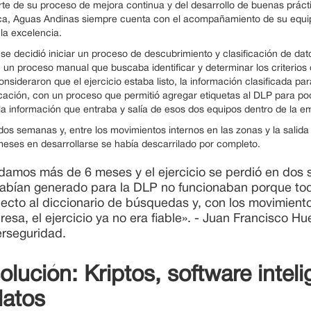
e de su proceso de mejora continua y del desarrollo de buenas prácti
ca, Aguas Andinas siempre cuenta con el acompañamiento de su equipo
la excelencia.
se decidió iniciar un proceso de descubrimiento y clasificación de d
 un proceso manual que buscaba identificar y determinar los criterios 
nsideraron que el ejercicio estaba listo, la información clasificada p
icación, con un proceso que permitió agregar etiquetas al DLP para po
la información que entraba y salía de esos dos equipos dentro de la e
os semanas y, entre los movimientos internos en las zonas y la salida
eses en desarrollarse se había descarrilado por completo.
damos más de 6 meses y el ejercicio se perdió en dos
habían generado para la DLP no funcionaban porque to
ecto al diccionario de búsquedas y, con los movimiento
esa, el ejercicio ya no era fiable». - Juan Francisco 
rseguridad.
olución: Kriptos, software inteli
datos