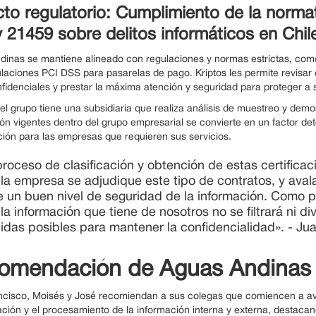
to regulatorio: Cumplimiento de la norma
y 21459 sobre delitos informáticos en Chil
inas se mantiene alineado con regulaciones y normas estrictas, como 
ulaciones PCI DSS para pasarelas de pago. Kriptos les permite revis
fidenciales y prestar la máxima atención y seguridad para proteger a 
l grupo tiene una subsidiaria que realiza análisis de muestreo y demos
ón vigentes dentro del grupo empresarial se convierte en un factor de
ión para las empresas que requieren sus servicios.
proceso de clasificación y obtención de estas certifica
la empresa se adjudique este tipo de contratos, y ava
e un buen nivel de seguridad de la información. Como
la información que tiene de nosotros no se filtrará ni d
das posibles para mantener la confidencialidad». - J
omendación de Aguas Andinas
cisco, Moisés y José recomiendan a sus colegas que comiencen a avan
ación y el procesamiento de la información interna y externa, destacand