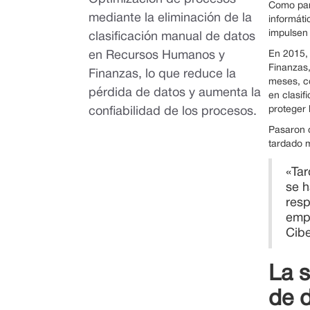
Como part
mediante la eliminación de la
informáti
impulsen 
clasificación manual de datos
en Recursos Humanos y
En 2015, 
Finanzas,
Finanzas, lo que reduce la
meses, co
pérdida de datos y aumenta la
en clasif
proteger 
confiabilidad de los procesos.
Pasaron d
tardado m
«Tar
se 
resp
empr
Cibe
La s
de 