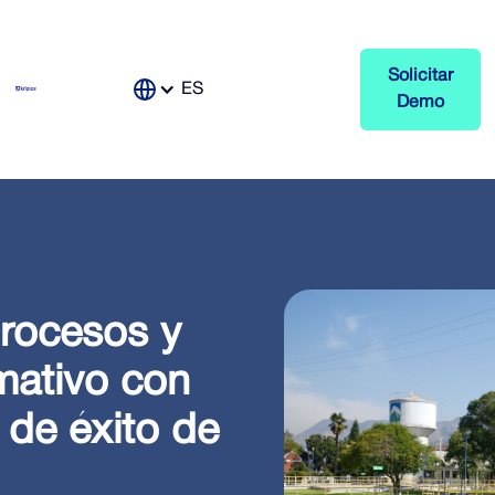
Solicitar
ES
Demo
procesos y
mativo con
a de éxito de