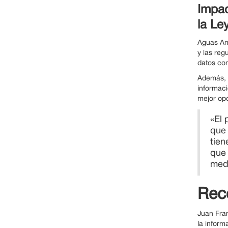
Impac
la Le
Aguas And
y las reg
datos con
Además, e
informaci
mejor opc
«El 
que 
tien
que 
medi
Rec
Juan Fran
la inform