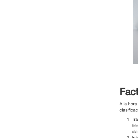
Fact
A la hora
clasificac
Tra
her
cla