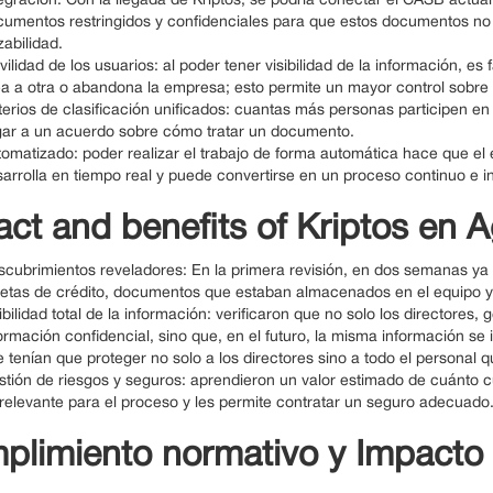
egración: Con la llegada de Kriptos, se podría conectar el CASB actual
umentos restringidos y confidenciales para que estos documentos no s
zabilidad.
ilidad de los usuarios: al poder tener visibilidad de la información, e
a a otra o abandona la empresa; esto permite un mayor control sobre 
terios de clasificación unificados: cuantas más personas participen en
egar a un acuerdo sobre cómo tratar un documento.
omatizado: poder realizar el trabajo de forma automática hace que el
arrolla en tiempo real y puede convertirse en un proceso continuo e i
ct and benefits of Kriptos en 
cubrimientos reveladores: En la primera revisión, en dos semanas ya
rjetas de crédito, documentos que estaban almacenados en el equipo 
ibilidad total de la información: verificaron que no solo los directore
ormación confidencial, sino que, en el futuro, la misma información se
 tenían que proteger no solo a los directores sino a todo el personal 
tión de riesgos y seguros: aprendieron un valor estimado de cuánto cu
relevante para el proceso y les permite contratar un seguro adecuado
plimiento normativo y Impacto 