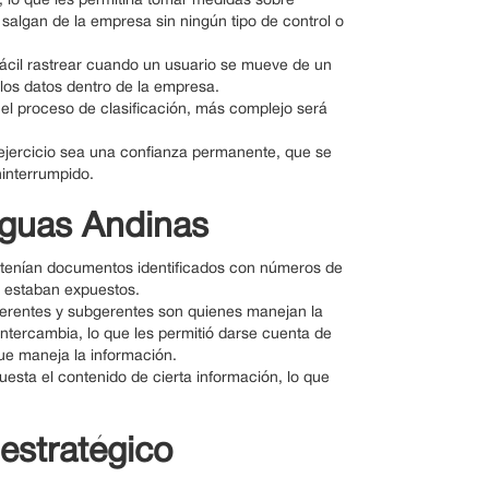
, lo que les permitiría tomar medidas sobre
algan de la empresa sin ningún tipo de control o
s fácil rastrear cuando un usuario se mueve de un
los datos dentro de la empresa.
 el proceso de clasificación, más complejo será
 ejercicio sea una confianza permanente, que se
ninterrumpido.
Aguas Andinas
 tenían documentos identificados con números de
y estaban expuestos.
s, gerentes y subgerentes son quienes manejan la
 intercambia, lo que les permitió darse cuenta de
que maneja la información.
esta el contenido de cierta información, lo que
.
estratégico