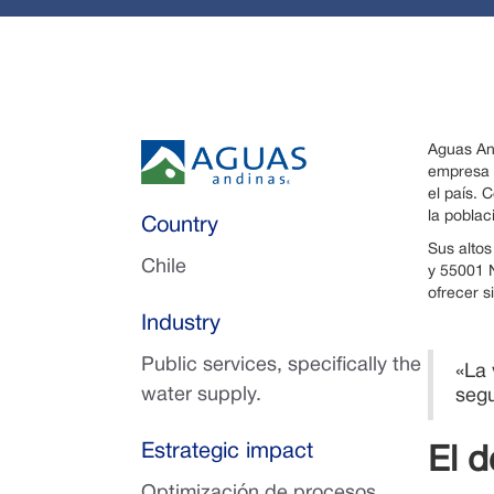
Aguas An
empresa d
el país. 
la poblac
Country
Sus altos
Chile
y 55001 
ofrecer s
Industry
Public services, specifically the
«La 
water supply.
segu
Estrategic impact
El d
Optimización de procesos