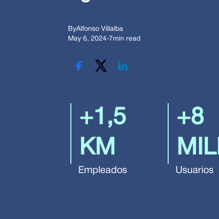
By
Alfonso Villalba
May 6, 2024
-
7
min read
+1,5
+8
KM
MI
Empleados
Usuarios