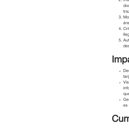
Int
doc
tra
Mov
áre
Cri
ll
Aut
des
Impa
Des
ta
Vis
inf
que
Ges
es 
Cum